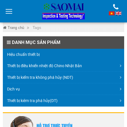
Tags
Trang chủ
DANH MỤC SẢN PHẨM
Hiệu chuẩn thiết bị
Thiết bị điều khiển nhiệt độ Chino Nhật Bản
Thiết bị kiểm tra không phá hủy (NDT)
Dịch vụ
Thiết bị kiêm tra phá hủy(DT)