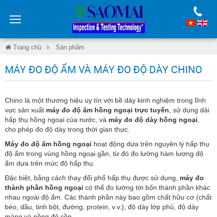
Trang chủ
Sản phẩm
Thiết bị điều khiển nhiệt độ Chino Nhật Bản
MÁY ĐO ĐỘ ẨM VÀ MÁY ĐO ĐỘ DÀY CHINO
Máy Đo Độ Ẩm và Máy Đo Độ Dày Chino
Chino là một thương hiệu uy tín với bề dày kinh nghiệm trong lĩnh
vực sản xuất
máy đo độ ẩm hồng ngoại trực tuyến
, sử dụng dải
hấp thụ hồng ngoại của nước, và
máy đo độ dày hồng ngoại
,
cho phép đo độ dày trong thời gian thực.
Máy đo độ ẩm hồng ngoại
hoạt động dựa trên nguyên lý hấp thụ
độ ẩm trong vùng hồng ngoại gần, từ đó đo lường hàm lượng độ
ẩm dựa trên mức độ hấp thụ.
Đặc biệt, bằng cách thay đổi phổ hấp thụ được sử dụng,
máy đo
thành phần hồng ngoại
có thể đo lường tới bốn thành phần khác
nhau ngoài độ ẩm. Các thành phần này bao gồm chất hữu cơ (chất
béo, dầu, tinh bột, đường, protein, v.v.), độ dày lớp phủ, độ dày
màng và nồng độ cồn.