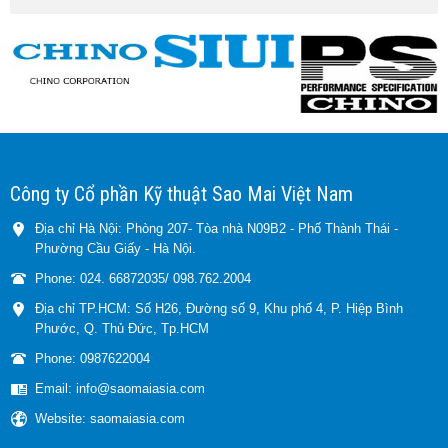
Công ty Cổ phần Kỹ thuật Sao Mai Việt Nam
Địa chỉ Hà Nội: Phòng 207- Tòa nhà N09B2 - Phố Thành Thái -
Phường Cầu Giấy - Hà Nội.
Phone: 024. 66872035/ 098.762.2004
Địa chỉ TP.HCM: Số H26, Đường số 9, Khu phố 4, P. Hiệp Bình
Phước, Q. Thủ Đức, Tp.HCM
Phone: 0987622004
Email: info@saomaiasia.com
Website: saomaiasia.com