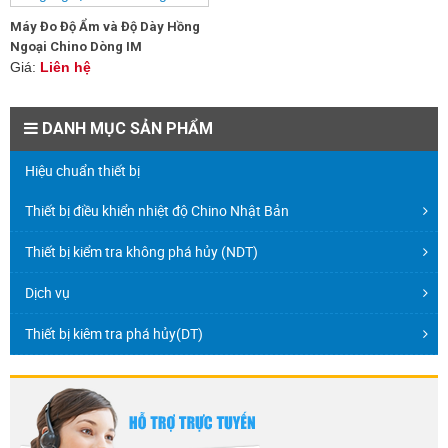
Máy Đo Độ Ẩm và Độ Dày Hồng
Ngoại Chino Dòng IM
Giá:
Liên hệ
DANH MỤC SẢN PHẨM
Hiệu chuẩn thiết bị
Thiết bị điều khiển nhiệt độ Chino Nhật Bản
Thiết bị kiểm tra không phá hủy (NDT)
Dịch vụ
Thiết bị kiêm tra phá hủy(DT)