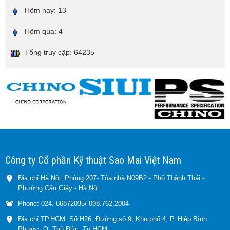
Hôm nay:
13
Hôm qua:
4
Tổng truy cập:
64235
Công ty Cổ phần Kỹ thuật Sao Mai Việt Nam
Địa chỉ Hà Nội: Phòng 207- Tòa nhà N09B2 - Phố Thành Thái -
Phường Cầu Giấy - Hà Nội.
Phone: 024. 66872035/ 098.762.2004
Địa chỉ TP.HCM: Số H26, Đường số 9, Khu phố 4, P. Hiệp Bình
Phước, Q. Thủ Đức, Tp.HCM