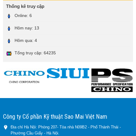
Thống kê truy cập
Online:
6
Hôm nay:
13
Hôm qua:
4
Tổng truy cập:
64235
Công ty Cổ phần Kỹ thuật Sao Mai Việt Nam
Địa chỉ Hà Nội: Phòng 207- Tòa nhà N09B2 - Phố Thành Thái -
Phường Cầu Giấy - Hà Nội.