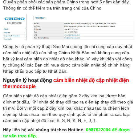
Quyền phân phối các sản phẩm Chino trong hơn 6 năm gần đây.
Thông tin có thể kiểm tra trên trang chủ của Chino
Công ty cổ phần kỹ thuật Sao Mai chúng tôi chỉ cung cấp duy nhất
cảm biến nhiệt độ của hãng Chino Nhật Bản mà không cung cấp
bất kỳ loại cảm biến đo nhiệt độ nào khác. Vì vậy khi đến với công
ty chúng tôi các Bạn chỉ mua được cảm biến nhiệt độ chính hãng
Nhập khẩu trực tiếp từ Nhật Bản.
Nguyên lý hoạt động
cảm
biến nhiệt độ cặp nhiệt điện
thermocouple
Cảm biến nhiệt độ cặp nhiệt điện gồm 2 dây kim loại được hàn
đính một đầu, Khi nhiệt độ thay đổi tạo ra điện áp thay đổi theo giá
trị mV. Bởi vì mỗi cặp 2 dây kim loại khác nhau tạo ra chênh lệch
điện áp khác nhau nên theo quy định quốc tế thì phân ra các loại
cảm biến cặp nhiệt độ loại: B, S, R, K, N, E, J, T.
Hãy liên hệ với chúng tôi theo Hotline:
0987622004 để được
tư vấn trực tiếp.