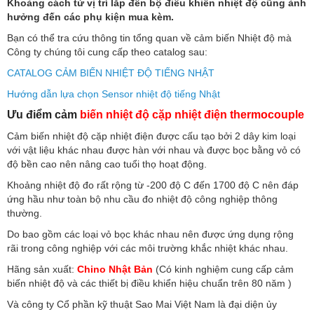
Khoảng cách từ vị trí lắp đến bộ điều khiển nhiệt độ cũng ảnh
hưởng đến các phụ kiện mua kèm.
Bạn có thể tra cứu thông tin tổng quan về cảm biến Nhiệt độ mà
Công ty chúng tôi cung cấp theo catalog sau:
CATALOG CẢM BIẾN NHIỆT ĐỘ TIẾNG NHẬT
Hướng dẫn lựa chọn Sensor nhiệt độ tiếng Nhật
Ưu điểm cảm
biến nhiệt độ cặp nhiệt điện thermocouple
Cảm biến nhiệt độ cặp nhiệt điện được cấu tạo bởi 2 dây kim loại
với vật liệu khác nhau được hàn với nhau và được bọc bằng vỏ có
độ bền cao nên nâng cao tuổi thọ hoạt động.
Khoảng nhiệt độ đo rất rộng từ -200 độ C đến 1700 độ C nên đáp
ứng hầu như toàn bộ nhu cầu đo nhiệt độ công nghiệp thông
thường.
Do bao gồm các loại vỏ bọc khác nhau nên được ứng dụng rộng
rãi trong công nghiệp với các môi trường khắc nhiệt khác nhau.
Hãng sản xuất:
Chino Nhật Bản
(Có kinh nghiệm cung cấp cảm
biến nhiệt độ và các thiết bị điều khiển hiệu chuẩn trên 80 năm )
Và công ty Cổ phần kỹ thuật Sao Mai Việt Nam là đại diện ủy