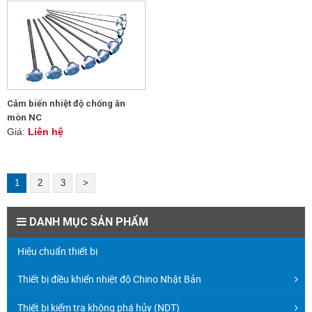
Cảm biến nhiệt độ chống ăn
mòn NC
Giá:
Liên hệ
1
2
3
>
DANH MỤC SẢN PHẨM
Hiệu chuẩn thiết bị
Thiết bị điều khiển nhiệt độ Chino Nhật Bản
Thiết bị kiểm tra không phá hủy (NDT)