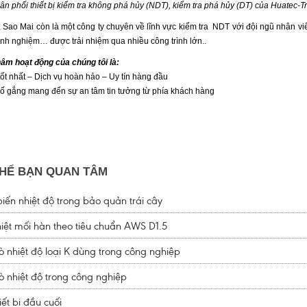
ân phối thiết bị kiểm tra không phá hủy (NDT), kiểm tra phá hủy (DT) của Huatec-Tr
ao Mai còn là một công ty chuyên về lĩnh vực kiểm tra NDT với đội ngũ nhân viên
inh nghiệm… được trải nhiệm qua nhiều công trình lớn..
m hoạt động của chúng tôi là:
ốt nhất – Dịch vụ hoàn hảo – Uy tín hàng đầu
cố gắng mang đến sự an tâm tin tưởng từ phía khách hàng
HỂ BẠN QUAN TÂM
ến nhiệt độ trong bảo quản trái cây
iệt mối hàn theo tiêu chuẩn AWS D1.5
 nhiệt độ loại K dùng trong công nghiệp
 nhiệt độ trong công nghiệp
iết bị đầu cuối