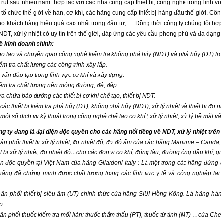
út sau nhiều năm: hợp tác với các nhà cung cấp thiết bị, công nghệ trong lĩnh v
 tổ chức thế giới về hàn, cơ khí, các hãng cung cấp thiết bị hàng đầu thế giới. C
o khách hàng hiệu quả cao nhất trong đầu tư,…..Đồng thời công ty chúng tôi hợp 
, NDT, xử lý nhiệt có uy tín trên thế giới, đáp ứng các yêu cầu phong phú và đa dạ
 kinh doanh chính:
đào tạo và chuyển giao công nghệ kiểm tra không phá hủy (NDT) và phá hủy (DT) tr
iểm tra chất lượng các công trình xây lắp.
ư vấn đào tạo trong lĩnh vực cơ khí và xây dựng.
iểm tra chất lượng nền móng đường, đê, đập...
ửa chữa bảo dưỡng các thiết bị cơ khí chế tạo, thiết bị NDT.
các thiết bị kiểm tra phá hủy (DT), không phá hủy (NDT), xử lý nhiệt và thiết bị đo nhiê
một số dịch vụ kỹ thuật trong công nghệ chế tạo cơ khí ( xử lý nhiệt, xử lý bề mặt vật
ng ty đang là đại diện độc quyền cho các hãng nổi tiếng về NDT, xử lý nhiệt trên 
hân phối thiết bị xử lý nhiệt, đo nhiệt độ, đo độ ẩm của các hãng Maritime – Ca
ết bị xử lý nhiệt, đo nhiệt độ…cho các đơn vị cơ khí, đóng tàu, đường ống dầu khí,
ện độc quyền tại Việt Nam của hãng Gilardoni-Italy : Là một trong các hãng đứng 
ãng đã chứng minh được chất lượng trong các lĩnh vực y tế và công nghiệp tại nh
hân phối thiết bị siêu âm (UT) chính thức của hãng SIUI-Hồng Kông: Là hãng hà
p.
hân phối thuốc kiểm tra mối hàn: thuốc thẩm thấu (PT), thuốc từ tính (MT) …của