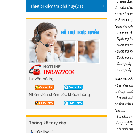
nghệm đúc r
Thiết bị kiêm tra phá hủy(DT)
tác của các
đem đến ch
thiết bị DT
Ngành nghề
- Tư vấn, 
- Dịch vụ k
- Dịch vụ t
- Dịch vụ k
- Dịch vụ s
- Cung cấp 
0987622004
- Cung cấp 
Tư vấn hỗ trợ
Hiện tại cô
- Là nhà p
chế tạo thi
Nhân viên chăm sóc khách hàng
- Là đại di
phẩm của h
Nam...
- Là nhà p
Thống kê truy cập
công nghiệ
- Là nhà p
Online:
1