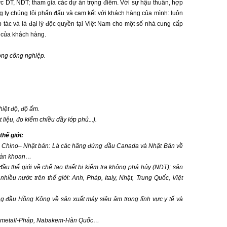
ực DT, NDT; tham gia các dự án trọng điểm. Với sự hậu thuẫn, hợp
ông ty chúng tôi phấn đấu và cam kết với khách hàng của mình: luôn
tác và là đại lý độc quyền tại Việt Nam cho một số nhà cung cấp
ng của khách hàng.
ong công nghiệp.
̣t độ, độ ẩm.
 liệu, đo kiểm chiều dầy lớp phủ...).
thế giới:
nda, Chino– Nhật bản: Là các hãng đứng đầu Canada và Nhật Bản về
 giàn khoan…
đầu thế giới về chế tạo thiết bị kiểm tra không phá hủy (NDT); sản
iều nước trên thế giới: Anh, Pháp, Italy, Nhật, Trung Quốc, Việt
ng đầu Hồng Kông về sản xuất máy siêu âm trong lĩnh vực y tế và
 Chemetall-Pháp, Nabakem-Hàn Quốc…