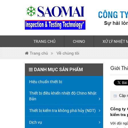
TRANG CHỦ
CHINO
XỬ LÝ NHIỆT 
Trang chủ
Về chúng tôi
Giới Th
DANH MỤC SẢN PHẨM
Hiệu chuẩn thiết bị
Thiết bị điều khiển nhiệt độ Chino Nhật
Cập n
Bản
Công ty 
Thiết bị kiểm tra không phá hủy (NDT)
kiểm tra 
Dịch vụ
Với đội ng