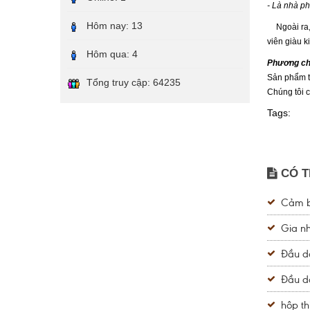
- Là nhà ph
Hôm nay:
13
Ngoài ra, S
viên giàu k
Hôm qua:
4
Phương châ
Sản phẩm t
Tổng truy cập:
64235
Chúng tôi 
Tags:
CÓ T
Cảm bi
Gia nh
Đầu dò
Đầu dò
hộp th