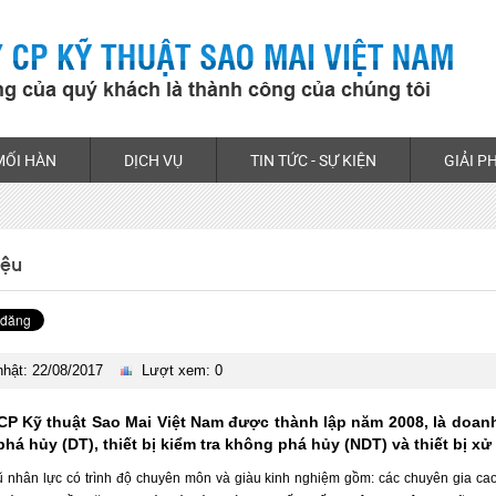
MỐI HÀN
DỊCH VỤ
TIN TỨC - SỰ KIỆN
GIẢI P
iệu
hật: 22/08/2017
Lượt xem: 0
CP Kỹ thuật Sao Mai Việt Nam được thành lập năm 2008, là doanh
phá hủy (DT), thiết bị kiểm tra không phá hủy (NDT) và thiết bị xử
ũ nhân lực có trình độ chuyên môn và giàu kinh nghiệm gồm: các chuyên gia cao