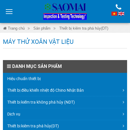
Trang chủ
Sản phẩm
Thiết bị kiêm tra phá hủy(DT)
Máy thử xoắn vật liệu
MÁY THỬ XOẮN VẬT LIỆU
DANH MỤC SẢN PHẨM
Hiệu chuẩn thiết bị
Thiết bị điều khiển nhiệt độ Chino Nhật Bản
Thiết bị kiểm tra không phá hủy (NDT)
Dịch vụ
Thiết bị kiêm tra phá hủy(DT)