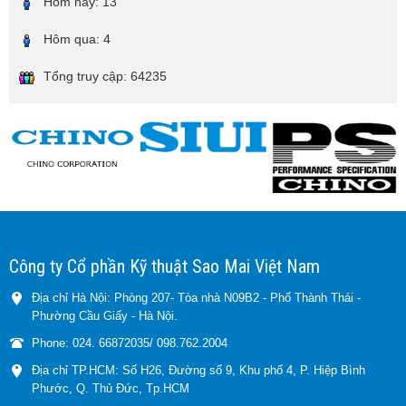
Hôm nay:
13
Hôm qua:
4
Tổng truy cập:
64235
Công ty Cổ phần Kỹ thuật Sao Mai Việt Nam
Địa chỉ Hà Nội: Phòng 207- Tòa nhà N09B2 - Phố Thành Thái -
Phường Cầu Giấy - Hà Nội.
Phone: 024. 66872035/ 098.762.2004
Địa chỉ TP.HCM: Số H26, Đường số 9, Khu phố 4, P. Hiệp Bình
Phước, Q. Thủ Đức, Tp.HCM