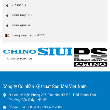
Online:
3
Hôm nay:
13
Hôm qua:
4
Tổng truy cập:
64235
Công ty Cổ phần Kỹ thuật Sao Mai Việt Nam
Địa chỉ Hà Nội: Phòng 207- Tòa nhà N09B2 - Phố Thành Thái -
Phường Cầu Giấy - Hà Nội.
Phone: 024. 66872035/ 098.762.2004