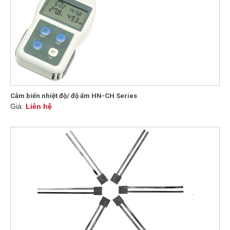
Cảm biến nhiệt độ/ độ ẩm HN-CH Series
Giá:
Liên hệ