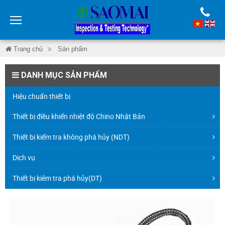
Trang chủ
Sản phẩm
Thiết bị điều khiển nhiệt độ Chino Nhật Bản
Cảm biến đo nhiệt độ cặp nhiệt điện Thermocouple
DANH MỤC SẢN PHẨM
Hiệu chuẩn thiết bị
Thiết bị điều khiển nhiệt độ Chino Nhật Bản
Thiết bị kiểm tra không phá hủy (NDT)
Dịch vụ
Thiết bị kiêm tra phá hủy(DT)